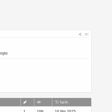
#1
ştir.
Tarih
1
106
10 Nis 2025