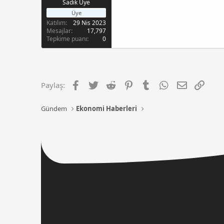
Sadık Üye
Üye
Katılım
29 Nis 2023
Mesajlar
17,797
Tepkime puanı
0
Facebook
Twitter
Reddit
Pinterest
Tumblr
WhatsApp
E-posta
Link
Paylaş:
Gündem
Ekonomi Haberleri