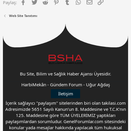
Facebook
Twitter
Reddit
Pinterest
Tumblr
WhatsApp
E-posta
Link
Paylaş:
Web Site Tanıtımı
Bu Site, Bilim ve Sağlık Haber Ajansı Üyesidir.
HarbiMekân
-
Gündem Forum
-
Uğur Ağdaş
İletişim
İçerik sağlayıcı "paylaşım" sitelerinden biri olan takilasi.com
Adresimizde 5651 Sayılı Kanun’un 8. Maddesine ve T.C.K’nın
125. Maddesine göre TÜM ÜYELERİMİZ yaptıkları
paylaşımlardan sorumludur. GenelForumlar.com sitesindeki
konular yada mesajlar hakkında yapılacak tüm hukuksal