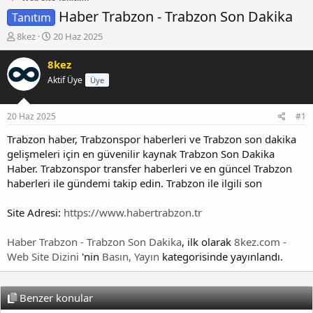
Haber Trabzon - Trabzon Son Dakika
Tanıtım
K
B
8kez
20 Haz 2025
o
a
n
ş
8kez
b
l
Aktif Üye
Üye
u
a
y
n
u
g
20 Haz 2025
#1
b
ı
a
ç
Trabzon haber, Trabzonspor haberleri ve Trabzon son dakika
ş
t
gelişmeleri için en güvenilir kaynak Trabzon Son Dakika
l
a
Haber. Trabzonspor transfer haberleri ve en güncel Trabzon
a
r
haberleri ile gündemi takip edin. Trabzon ile ilgili son
t
i
a
h
Site Adresi:
https://www.habertrabzon.tr
n
i
Haber Trabzon - Trabzon Son Dakika
, ilk olarak
8kez.com -
Web Site Dizini
'nin
Basın, Yayın
kategorisinde yayınlandı.
Benzer konular