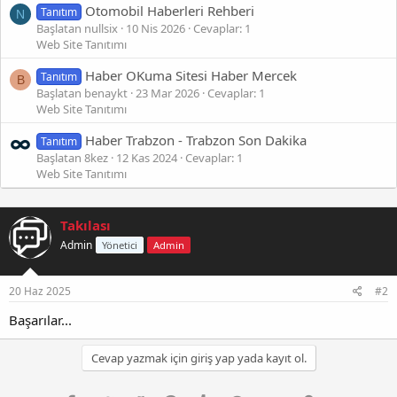
Otomobil Haberleri Rehberi
Tanıtım
N
Başlatan nullsix
10 Nis 2026
Cevaplar: 1
Web Site Tanıtımı
Haber OKuma Sitesi Haber Mercek
Tanıtım
B
Başlatan benaykt
23 Mar 2026
Cevaplar: 1
Web Site Tanıtımı
Haber Trabzon - Trabzon Son Dakika
Tanıtım
Başlatan 8kez
12 Kas 2024
Cevaplar: 1
Web Site Tanıtımı
Takılası
Admin
Yönetici
Admin
20 Haz 2025
#2
Başarılar...
Cevap yazmak için giriş yap yada kayıt ol.