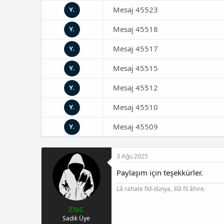
Mesaj 45523
Mesaj 45518
Mesaj 45517
Mesaj 45515
Mesaj 45512
Mesaj 45510
Mesaj 45509
3 Ağu 2025
Paylaşım için teşekkürler.
Lâ rahate fid-dünya, illâ fil âhire.
ZNC
Sadık Üye