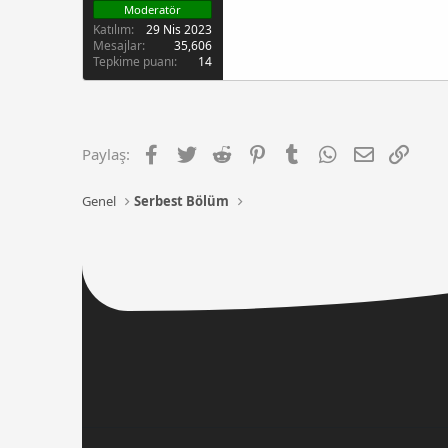
Moderatör
Katılım
29 Nis 2023
Mesajlar
35,606
Tepkime puanı
14
Facebook
Twitter
Reddit
Pinterest
Tumblr
WhatsApp
E-posta
Link
Paylaş:
Genel
Serbest Bölüm