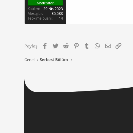
Moderatör
Katılım
29 Nis 2023
Mesajlar
35,583
Tepkime puanı
14
Facebook
Twitter
Reddit
Pinterest
Tumblr
WhatsApp
E-posta
Link
Paylaş:
Genel
Serbest Bölüm