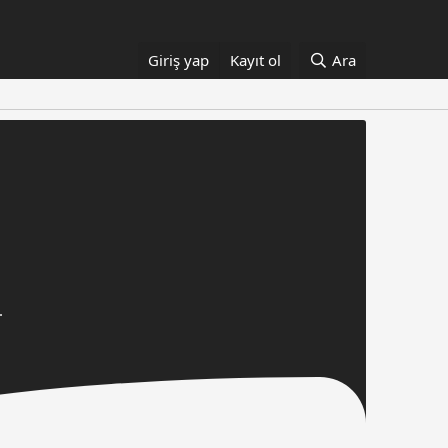
Giriş yap
Kayıt ol
Ara
.