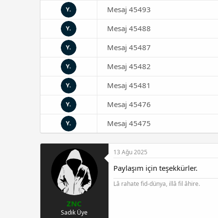
Mesaj 45493
Mesaj 45488
Mesaj 45487
Mesaj 45482
Mesaj 45481
Mesaj 45476
Mesaj 45475
13 Ağu 2025
Paylaşım için teşekkürler.
Lâ rahate fid-dünya, illâ fil âhire.
ZNC
Sadık Üye