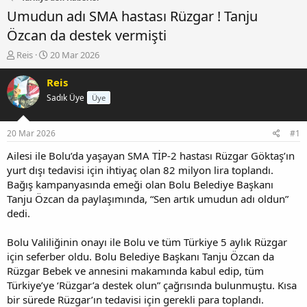
Umudun adı SMA hastası Rüzgar ! Tanju
Özcan da destek vermişti
K
B
Reis
20 Mar 2026
o
a
n
ş
Reis
b
l
Sadık Üye
Üye
u
a
y
n
u
g
20 Mar 2026
#1
b
ı
a
ç
Ailesi ile Bolu’da yaşayan SMA TİP-2 hastası Rüzgar Göktaş’ın
ş
t
yurt dışı tedavisi için ihtiyaç olan 82 milyon lira toplandı.
l
a
Bağış kampanyasında emeği olan Bolu Belediye Başkanı
a
r
Tanju Özcan da paylaşımında, “Sen artık umudun adı oldun”
t
i
dedi.
a
h
n
i
Bolu Valiliğinin onayı ile Bolu ve tüm Türkiye 5 aylık Rüzgar
için seferber oldu. Bolu Belediye Başkanı Tanju Özcan da
Rüzgar Bebek ve annesini makamında kabul edip, tüm
Türkiye’ye ‘Rüzgar’a destek olun” çağrısında bulunmuştu. Kısa
bir sürede Rüzgar’ın tedavisi için gerekli para toplandı.