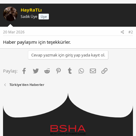
HayRaTLı
Sadık Üye
Üye
20 Mar 2026
#2
Haber paylaşımı için teşekkürler.
Cevap yazmak için giriş yap yada kayıt ol.
Facebook
Twitter
Reddit
Pinterest
Tumblr
WhatsApp
E-posta
Link
Paylaş:
Türkiye'den Haberler