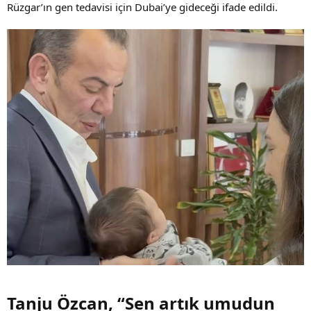
Rüzgar’ın gen tedavisi için Dubai’ye gideceği ifade edildi.
Tanju Özcan, “Sen artık umudun