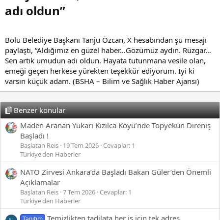
adı oldun”
Bolu Belediye Başkanı Tanju Özcan, X hesabından şu mesajı
paylaştı, “Aldığımız en güzel haber…Gözümüz aydın. Rüzgar…
Sen artık umudun adı oldun. Hayata tutunmana vesile olan,
emeği geçen herkese yürekten teşekkür ediyorum. İyi ki
varsın küçük adam. (BSHA – Bilim ve Sağlık Haber Ajansı)
Benzer konular
Maden Aranan Yukarı Kızılca Köyü’nde Topyekün Direniş
Başladı !
Başlatan Reis
19 Tem 2026
Cevaplar: 1
Türkiye'den Haberler
NATO Zirvesi Ankara’da Başladı Bakan Güler’den Önemli
Açıklamalar
Başlatan Reis
7 Tem 2026
Cevaplar: 1
Türkiye'den Haberler
Temizlikten tadilata her iş için tek adres
Tanıtım