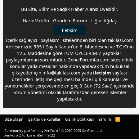
Bu Site, Bilim ve Sağlık Haber Ajansı Üyesidir.
HarbiMekân
-
Gündem Forum
-
Uğur Ağdaş
İletişim
İçerik sağlayıcı "paylaşım" sitelerinden biri olan takilasi.com
Adresimizde 5651 Sayılı Kanun’un 8. Maddesine ve T.C.K’nın
125. Maddesine göre TÜM ÜYELERİMİZ yaptıkları
paylaşımlardan sorumludur. GenelForumlar.com sitesindeki
konular yada mesajlar hakkında yapılacak tüm hukuksal
şikayetler için info@takilasi.com yada
iletişim
sayfası
üzerinden iletişime geçilmesi halinde ilgili kanunlar ve
yönetmelikler çerçevesinde en geç 3 Gün (72 Saat) içerisinde
Forum yönetimi olarak tarafımızdan gereken işlemler
yapılacaktır.
Bize ulaşın
Şartlar ve kurallar
Gizlilik politikası
Yardım
R
S
S
®
Community platform by XenForo
© 2010-2023 XenForo Ltd.
XenForo 2 Türkçe eTiKeT™ 2022