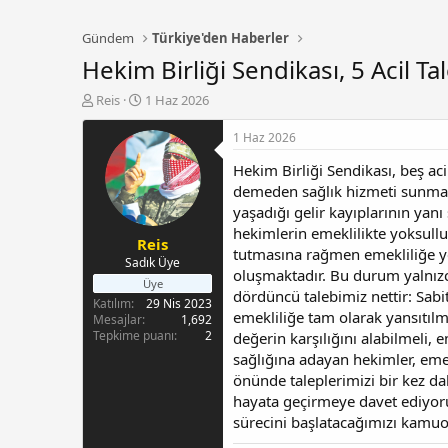
Gündem
Türkiye'den Haberler
Hekim Birliği Sendikası, 5 Acil Tal
K
B
Reis
1 Haz 2026
o
a
n
ş
1 Haz 2026
b
l
Hekim Birliği Sendikası, beş ac
u
a
y
n
demeden sağlık hizmeti sunmakt
u
g
yaşadığı gelir kayıplarının yan
b
ı
hekimlerin emeklilikte yoksull
Reis
a
ç
tutmasına rağmen emekliliğe ye
ş
t
Sadık Üye
oluşmaktadır. Bu durum yalnızc
l
a
Üye
dördüncü talebimiz nettir: Sabit
a
r
Katılım
29 Nis 2023
t
i
emekliliğe tam olarak yansıtıl
Mesajlar
1,692
a
h
Tepkime puanı
2
değerin karşılığını alabilmeli,
n
i
sağlığına adayan hekimler, emek
önünde taleplerimizi bir kez dah
hayata geçirmeye davet ediyoruz
sürecini başlatacağımızı kamuo