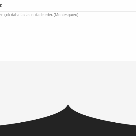
r.
n çok daha fazlasını ifade eder. (Montesquieu)