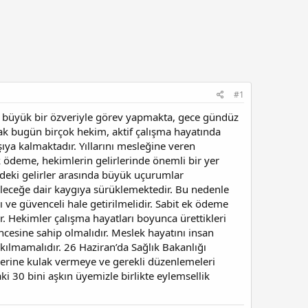
#1
rca büyük bir özveriyle görev yapmakta, gece gündüz
ak bugün birçok hekim, aktif çalışma hayatında
ıya kalmaktadır. Yıllarını mesleğine veren
 ödeme, hekimlerin gelirlerinde önemli bir yer
deki gelirler arasında büyük uçurumlar
leceğe dair kaygıya sürüklemektedir. Bu nedenle
cı ve güvenceli hale getirilmelidir. Sabit ek ödeme
. Hekimler çalışma hayatları boyunca ürettikleri
ncesine sahip olmalıdır. Meslek hayatını insan
akılmamalıdır. 26 Haziran’da Sağlık Bakanlığı
eplerine kulak vermeye ve gerekli düzenlemeleri
ki 30 bini aşkın üyemizle birlikte eylemsellik