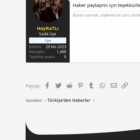
Haber paylaşımı için teşekkürle
Bazen susmak, söylenen bir sürü sözde
HayRaTLı
Sadık Üye
Üye
Katılım
29 Nis 2023
Mesajlar
1,488
Tepkime puanı
0
Facebook
Twitter
Reddit
Pinterest
Tumblr
WhatsApp
E-posta
Link
Paylaş:
Gündem
Türkiye'den Haberler