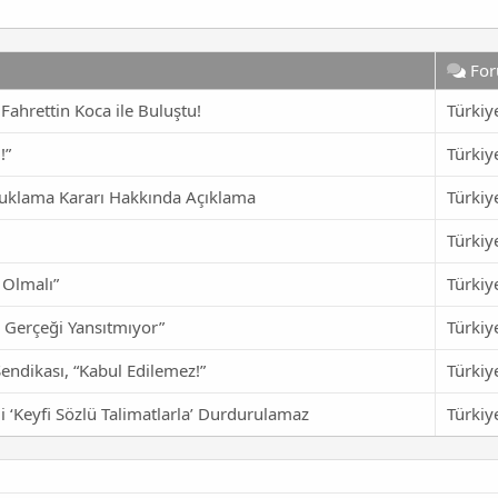
Fo
Fahrettin Koca ile Buluştu!
Türkiy
!”
Türkiy
tuklama Kararı Hakkında Açıklama
Türkiy
Türkiy
 Olmalı”
Türkiy
ı Gerçeği Yansıtmıyor”
Türkiy
Sendikası, “Kabul Edilemez!”
Türkiy
mi ‘Keyfi Sözlü Talimatlarla’ Durdurulamaz
Türkiy