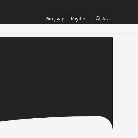
Giriş yap
Kayıt ol
Ara
.