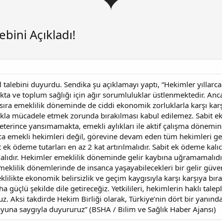
ebini Açıkladı!
il talebini duyurdu. Sendika şu açıklamayı yaptı, “Hekimler yılla
a ve toplum sağlığı için ağır sorumluluklar üstlenmektedir. Anc
ı sıra emeklilik döneminde de ciddi ekonomik zorluklarla karşı karş
ukla mücadele etmek zorunda bırakılması kabul edilemez. Sabit ek
terince yansımamakta, emekli aylıkları ile aktif çalışma dönemin
a emekli hekimleri değil, görevine devam eden tüm hekimleri ge
 ek ödeme tutarları en az 2 kat artırılmalıdır. Sabit ek ödeme kalı
malıdır. Hekimler emeklilik döneminde gelir kaybına uğramamalıdır
 emeklilik dönemlerinde de insanca yaşayabilecekleri bir gelir güve
lilikte ekonomik belirsizlik ve geçim kaygısıyla karşı karşıya bır
a güçlü şekilde dile getireceğiz. Yetkilileri, hekimlerin haklı tal
. Aksi takdirde Hekim Birliği olarak, Türkiye’nin dört bir yanında
yuna saygıyla duyururuz” (BSHA / Bilim ve Sağlık Haber Ajansı)