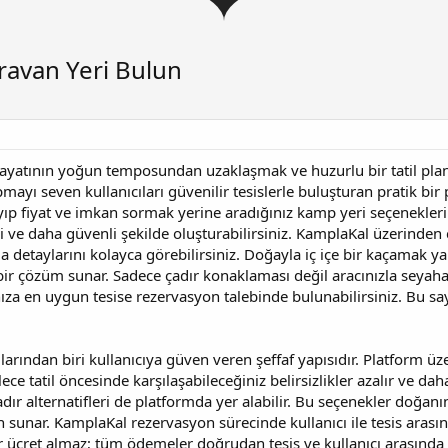
ravan Yeri Bulun
ayatının yoğun temposundan uzaklaşmak ve huzurlu bir tatil planl
ayı seven kullanıcıları güvenilir tesislerle buluşturan pratik b
yıp fiyat ve imkan sormak yerine aradığınız kamp yeri seçeneklerini
li ve daha güvenli şekilde oluşturabilirsiniz. KamplaKal üzerinden çad
 detaylarını kolayca görebilirsiniz. Doğayla iç içe bir kaçamak 
 bir çözüm sunar. Sadece çadır konaklaması değil aracınızla seyah
rınıza en uygun tesise rezervasyon talebinde bulunabilirsiniz. B
larından biri kullanıcıya güven veren şeffaf yapısıdır. Platform 
ece tatil öncesinde karşılaşabileceğiniz belirsizlikler azalır ve d
çadır alternatifleri de platformda yer alabilir. Bu seçenekler doğan
cih sunar. KamplaKal rezervasyon sürecinde kullanıcı ile tesis aras
cret almaz; tüm ödemeler doğrudan tesis ve kullanıcı arasında g