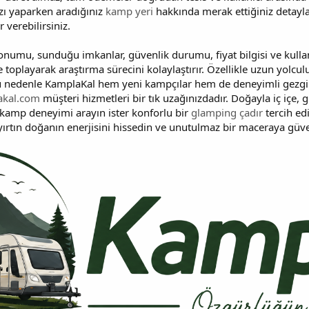
ızı yaparken aradığınız
kamp yeri
hakkında merak ettiğiniz detaylar
 verebilirsiniz.
konumu, sunduğu imkanlar, güvenlik durumu, fiyat bilgisi ve kulla
 toplayarak araştırma sürecini kolaylaştırır. Özellikle uzun yolcul
nedenle KamplaKal hem yeni kampçılar hem de deneyimli gezginler i
kal.com
müşteri hizmetleri bir tık uzağınızdadır. Doğayla iç içe, g
k kamp deneyimi arayın ister konforlu bir
glamping çadır
tercih ed
yırtın doğanın enerjisini hissedin ve unutulmaz bir maceraya güv