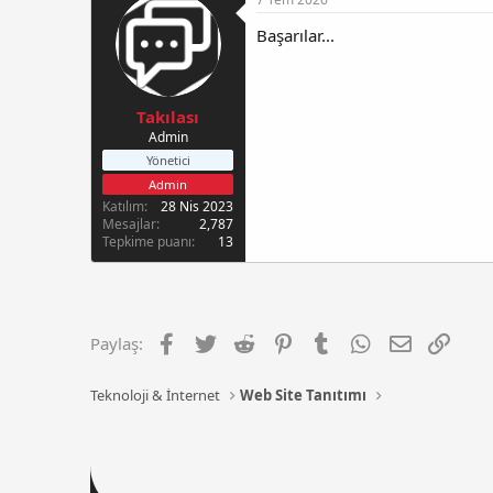
Başarılar...
Takılası
Admin
Yönetici
Admin
Katılım
28 Nis 2023
Mesajlar
2,787
Tepkime puanı
13
Facebook
Twitter
Reddit
Pinterest
Tumblr
WhatsApp
E-posta
Link
Paylaş:
Teknoloji & İnternet
Web Site Tanıtımı