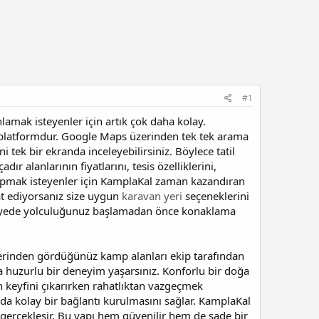
#1
amak isteyenler için artık çok daha kolay.
ir platformdur. Google Maps üzerinden tek tek arama
 tek bir ekranda inceleyebilirsiniz. Böylece tatil
ır alanlarının fiyatlarını, tesis özelliklerini,
yapmak isteyenler için KamplaKal zaman kazandıran
at ediyorsanız size uygun
karavan yeri
seçeneklerini
u sayede yolculuğunuz başlamadan önce konaklama
üzerinden gördüğünüz kamp alanları ekip tarafından
aha huzurlu bir deneyim yaşarsınız. Konforlu bir doğa
ın keyfini çıkarırken rahatlıktan vazgeçmek
ında kolay bir bağlantı kurulmasını sağlar. KamplaKal
erçekleşir. Bu yapı hem güvenilir hem de sade bir