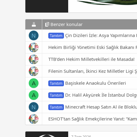
Benzer konular
Çin Dizileri İzle: Asya Yapımlarına
N
Tanıtım
Hekim Birliği Yönetimi Eski Sağlık Bakanı F
TTB’den Hekim Milletvekilleri ile Masada!
Filenin Sultanları, İkinci Kez Milletler Lig
Başiskele Anaokulu Önerileri
A
Tanıtım
Dr. Halil Akyürek İle İstanbul Dol
A
Tanıtım
Minecraft Hesap Satın Al ile Bloklu
N
Tanıtım
ESHOT’tan Sağlık Emekçilerine Yanıt: “Ka
7 Tem 2026