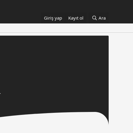
Giriş yap
Kayıt ol
Ara
.