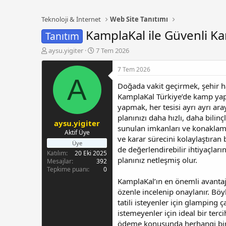
Teknoloji & İnternet
Web Site Tanıtımı
KamplaKal ile Güvenli Ka
Tanıtım
K
B
aysu.yigiter
7 Tem 2026
o
a
n
ş
7 Tem 2026
b
l
A
Doğada vakit geçirmek, şehir h
u
a
y
n
KamplaKal Türkiye’de kamp yapm
u
g
yapmak, her tesisi ayrı ayrı ara
b
ı
planınızı daha hızlı, daha bilinç
aysu.yigiter
a
ç
sunulan imkanları ve konaklama
ş
t
Aktif Üye
ve karar sürecini kolaylaştıran
l
a
Üye
de değerlendirebilir ihtiyaçla
a
r
Katılım
20 Eki 2025
t
i
planınız netleşmiş olur.
Mesajlar
392
a
h
Tepkime puanı
0
n
i
KamplaKal’ın en önemli avantaj
özenle incelenip onaylanır. Böyl
tatili isteyenler için glamping 
istemeyenler için ideal bir ter
ödeme konusunda herhangi bir ü