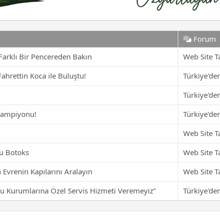
Forum
 Farklı Bir Pencereden Bakın
Web Site T
ahrettin Koca ile Buluştu!
Türkiye'de
Türkiye'de
i Şampiyonu!
Türkiye'de
Web Site T
gu Botoks
Web Site T
 Evrenin Kapılarını Aralayın
Web Site T
mu Kurumlarına Özel Servis Hizmeti Veremeyiz”
Türkiye'de