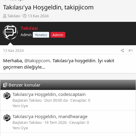
Takılası'ya Hoşgeldin, takipjicom
K
B
Takılası
13 Kas 2024
o
a
n
ş
Takılası
b
l
Admin
Yönetici
Admin
u
a
y
n
u
g
13 Kas 2024
#1
b
ı
a
ç
Merhaba,
@takipjicom
. Takılası'ya hoşgeldin. İyi vakit
ş
t
geçirmen dileğiyle...
l
a
a
r
t
i
Benzer konular
a
h
n
i
Takılası'ya Hoşgeldin, codescaptain
Başlatan Takılası
Dün 00:00 da
Cevaplar: 0
Yeni Üye
Takılası'ya Hoşgeldin, mandhearage
Başlatan Takılası
16 Tem 2026
Cevaplar: 0
Yeni Üye