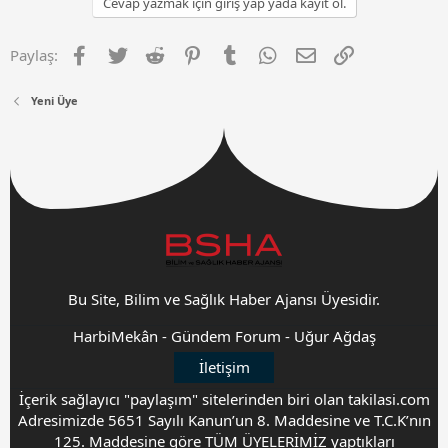
Cevap yazmak için giriş yap yada kayıt ol.
Facebook
Twitter
Reddit
Pinterest
Tumblr
WhatsApp
E-posta
Link
Paylaş:
Yeni Üye
Bu Site, Bilim ve Sağlık Haber Ajansı Üyesidir.
HarbiMekân
-
Gündem Forum
-
Uğur Ağdaş
İletişim
İçerik sağlayıcı "paylaşım" sitelerinden biri olan takilasi.com
Adresimizde 5651 Sayılı Kanun’un 8. Maddesine ve T.C.K’nın
125. Maddesine göre TÜM ÜYELERİMİZ yaptıkları