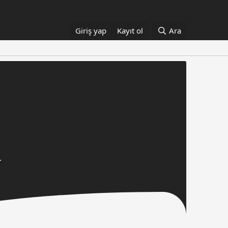
Giriş yap
Kayıt ol
Ara
.