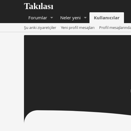
Forumlar
Neler yeni
Kullanıcılar
Şu anki ziyaretçiler
Yeni profil mesajları
Profil mesajlarınd