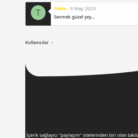
Tekin
9 May 2023
T
Sevmek güzel şey...
Kullanıcılar
İçerik sağlayıcı "paylaşım" sitelerinden biri olan 