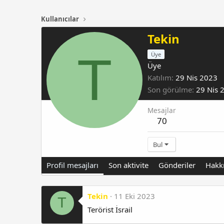
Kullanıcılar
Tekin
T
Üye
Üye
Katılım
29 Nis 2023
Son görülme
29 Nis 
Mesajlar
70
Bul
Profil mesajları
Son aktivite
Gönderiler
Hakk
Tekin
11 Eki 2023
T
Terörist İsrail